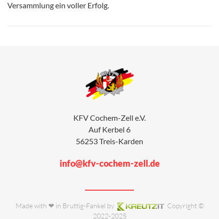
Versammlung ein voller Erfolg.
KFV Cochem-Zell e.V.
Auf Kerbel 6
56253 Treis-Karden
info@kfv-cochem-zell.de
Made with ❤ in Bruttig-Fankel by
Copyright ©
2022-2025